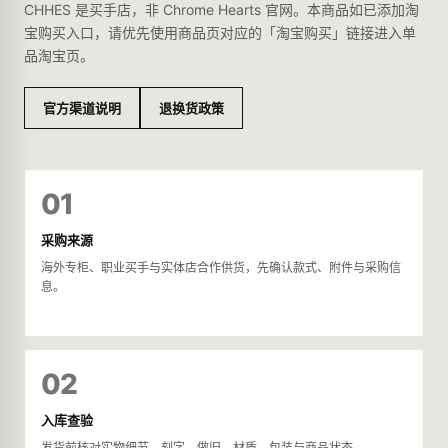
CHHES 是买手店，非 Chrome Hearts 官网。本商品如已添加淘
宝购买入口，请优先使用商品页对应的「淘宝购买」链接进入单
品淘宝页。
官方渠道说明
退换货政策
01
采购来源
海外专柜、职业买手与实体店合作供货，先确认款式、附件与采购信
息。
02
入库查验
发货前核对实物细节、刻字、做旧、材质、包装与商品状态。