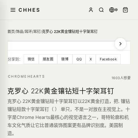
CHHES
中
首页
/
饰品
/
耳环/耳钉
/
克罗心 22K黄金镶钻短十字架耳钉
分享到：
微信
朋友圈
微博
QQ
X
Facebook
CHROMEHEARTS
1603人想要
克罗心 22K黄金镶钻短十字架耳钉
克罗心 22K黄金镶钻短十字架耳钉以22K黄金打造，把. 镶钻
镶钻短款十字架耳钉（ ） 单只，不是一对放在主视觉上。十
字是Chrome Hearts最核心的视觉语言之一，哥特轮廓和机
车文化气质让它比普通装饰图案更有品牌识别度。美国制
造。