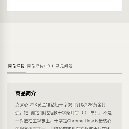
商品详情
商品评价(
0
)
常见问题
商品简介
克罗心 22K黄金镶钻短十字架耳钉以22K黄金打
造，把. 镶钻 镶钻短款十字架耳钉（ ） 单只，不是
一对放在主视觉上。十字是Chrome Hearts最核心
的视觉语言之一，哥特轮廓和机车文化气质让它比