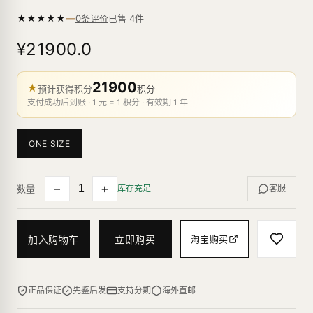
—
★
★
★
★
★
已售
4
件
0条评价
¥21900.0
21900
★
预计获得积分
积分
支付成功后到账 · 1 元 = 1 积分 · 有效期 1 年
ONE SIZE
−
+
数量
库存充足
客服
加入购物车
立即购买
淘宝购买
正品保证
先鉴后发
支持分期
海外直邮