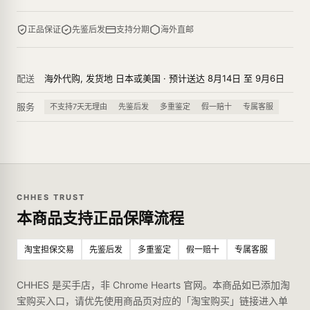
正品保证
先鉴后发
支持分期
海外直邮
配送
海外代购, 发货地 日本或美国 · 预计送达 8月14日 至 9月6日
服务
不支持7天无理由
先鉴后发
多重鉴定
假一赔十
专属客服
CHHES TRUST
本商品支持正品保障流程
淘宝担保交易
先鉴后发
多重鉴定
假一赔十
专属客服
CHHES 是买手店，非 Chrome Hearts 官网。本商品如已添加淘
宝购买入口，请优先使用商品页对应的「淘宝购买」链接进入单