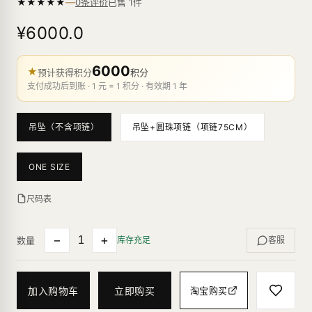
—
★
★
★
★
★
已售
1
件
0条评价
¥6000.0
6000
★
预计获得积分
积分
支付成功后到账 · 1 元 = 1 积分 · 有效期 1 年
吊坠（不含项链）
吊坠+圆珠项链（项链75CM）
ONE SIZE
尺码表
−
+
数量
库存充足
客服
加入购物车
立即购买
淘宝购买