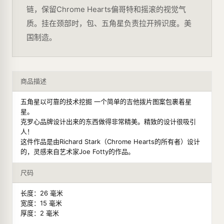
链，保留Chrome Hearts偏哥特和摇滚的视觉气
质。挂在颈部时，包、五角星负责拉开辨识度。美
国制造。
商品描述
五角星以可靠的技术挖掘 一个简单的吉他拨片图案包裹着星
星。
克罗心品牌设计出来的东西做得非常精美。精致的设计很吸引
人！
这件作品是由Richard Stark（Chrome Hearts的所有者）设计
的，灵感来自艺术家Joe Fotty的作品。
尺码
长度：26 毫米
宽度：15 毫米
厚度：2 毫米