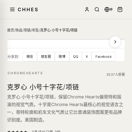
CHHES
中
首页
/
饰品
/
项链/吊坠
/
克罗心 小号十字花/项链
分享到：
微信
朋友圈
微博
QQ
X
Facebook
CHROMEHEARTS
3537人想要
克罗心 小号十字花/项链
克罗心 小号十字花/项链，保留Chrome Hearts偏哥特和摇
滚的视觉气质。十字是Chrome Hearts最核心的视觉语言之
一，哥特轮廓和机车文化气质让它比普通装饰图案更有品牌
识别度。美国制造。
—
★
★
★
★
★
已售
3
件