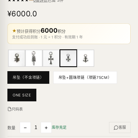
0条评价
¥6000.0
6000
★
预计获得积分
积分
支付成功后到账 · 1 元 = 1 积分 · 有效期 1 年
吊坠（不含项链）
吊坠+圆珠项链（项链75CM）
ONE SIZE
尺码表
−
+
数量
库存充足
客服