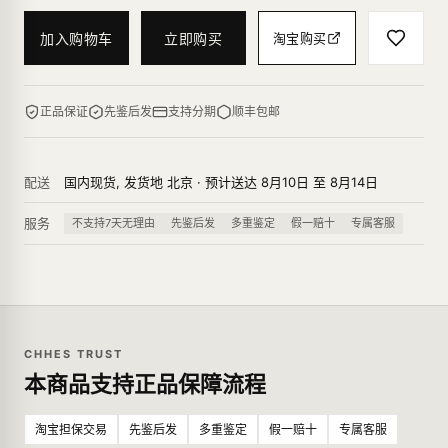
加入购物车
立即购买
淘宝购买
正品保证
先鉴后发
支持分期
顺丰包邮
配送
国内现货, 发货地 北京 · 预计送达 8月10日 至 8月14日
服务
不支持7天无理由
先鉴后发
多重鉴定
假一赔十
专属客服
CHHES TRUST
本商品支持正品保障流程
淘宝担保交易
先鉴后发
多重鉴定
假一赔十
专属客服