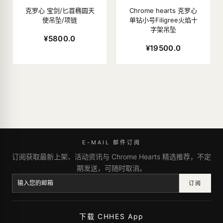
克罗心 宝剑/匕首椭圆天
Chrome hearts 克罗心
使吊坠/项链
单钻小号Filigree火焰十
字架吊坠
¥5800.0
¥19500.0
E-MAIL 邮件订阅
订阅获取最新上架、活动资讯与 Chrome Hearts 精选推荐，不定
期发送，可随时取消。
订阅
下载 CHHES App