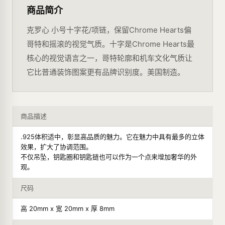
商品简介
克罗心 小号十字花/项链，保留Chrome Hearts偏
哥特和摇滚的视觉气质。十字是Chrome Hearts最
核心的视觉语言之一，哥特轮廓和机车文化气质让
它比普通装饰图案更有品牌识别度。美国制造。
商品描述
.925体积适中，彰显高品质的魅力。它在魅力中具有最多的立体
效果，扩大了协调范围。
不仅吊坠，钥匙圈和钥匙链也可以作为一个点来增加奢华的外
观。
尺码
高 20mm x 宽 20mm x 厚 8mm