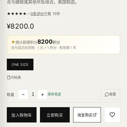
合与细链或其他吊坠组合。美国制造。
—
★
★
★
★
★
已售
15
件
0条评价
¥8200.0
8200
★
预计获得积分
积分
支付成功后到账 · 1 元 = 1 积分 · 有效期 1 年
ONE SIZE
尺码表
−
+
数量
库存充足
客服
加入购物车
立即购买
淘宝购买