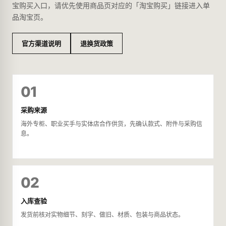
宝购买入口，请优先使用商品页对应的「淘宝购买」链接进入单
品淘宝页。
官方渠道说明
退换货政策
01
采购来源
海外专柜、职业买手与实体店合作供货，先确认款式、附件与采购信
息。
02
入库查验
发货前核对实物细节、刻字、做旧、材质、包装与商品状态。