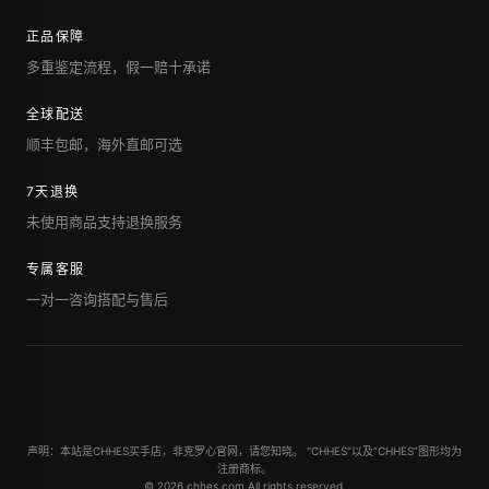
正品保障
多重鉴定流程，假一赔十承诺
全球配送
顺丰包邮，海外直邮可选
7天退换
未使用商品支持退换服务
专属客服
一对一咨询搭配与售后
声明：本站是CHHES买手店，非克罗心官网，请您知晓。 "CHHES"以及“CHHES”图形均为
注册商标。
© 2026 chhes.com All rights reserved.