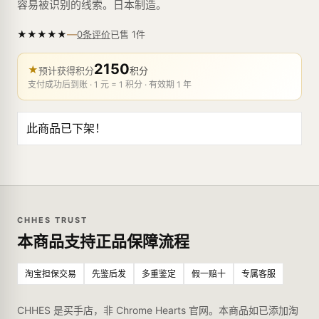
容易被识别的线索。日本制造。
—
★
★
★
★
★
已售
1
件
0条评价
2150
★
预计获得积分
积分
支付成功后到账 · 1 元 = 1 积分 · 有效期 1 年
此商品已下架！
CHHES TRUST
本商品支持正品保障流程
淘宝担保交易
先鉴后发
多重鉴定
假一赔十
专属客服
CHHES 是买手店，非 Chrome Hearts 官网。本商品如已添加淘