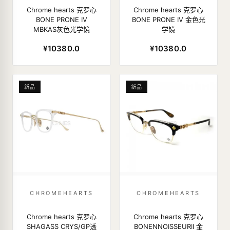
Chrome hearts 克罗心
Chrome hearts 克罗心
BONE PRONE IV
BONE PRONE IV 金色光
MBKAS灰色光学镜
学镜
¥10380.0
¥10380.0
新品
新品
CHROMEHEARTS
CHROMEHEARTS
Chrome hearts 克罗心
Chrome hearts 克罗心
SHAGASS CRYS/GP透
BONENNOISSEURII 金