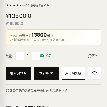
—
★
★
★
★
★
已售
0
件
0条评价
¥13800.0
¥16560.0
13800
★
预计获得积分
积分
支付成功后到账 · 1 元 = 1 积分 · 有效期 1 年
−
+
数量
库存充足
客服
加入购物车
立即购买
淘宝购买
正品保证
先鉴后发
支持分期
顺丰包邮