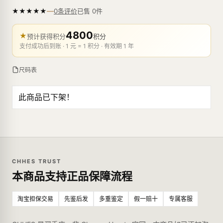
—
★
★
★
★
★
已售
0
件
0条评价
4800
★
预计获得积分
积分
支付成功后到账 · 1 元 = 1 积分 · 有效期 1 年
尺码表
此商品已下架！
CHHES TRUST
本商品支持正品保障流程
淘宝担保交易
先鉴后发
多重鉴定
假一赔十
专属客服