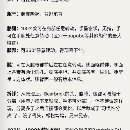
躯干：
腹部隆起，背部笔直
胳膊：
100%款可在肩部任意转动，手呈钳状，无指，手
可在手腕处任意转动（区别于popobe等其他熊仔的最大
特征）
腰部：
可360°任意转动，臀部略下伸。
腿：
可在大腿根部前后左右任意转动。脚面略前伸，脚面
上各带有两个圆孔。脚底平坦，并脚底各有一园洞。腿型
呈立方体状。腿背面一般有版本信息。
拆卸：
从原理上，Bearbrick的头、胳膊、腿都可与躯干
分离（用蛮力拽下来就成，手不可分离）。但不建议这样
玩，分离多了之后连接部会变松，以后就成了“习惯性分
离”了，没了骨头，松松垮垮，晃来晃去。