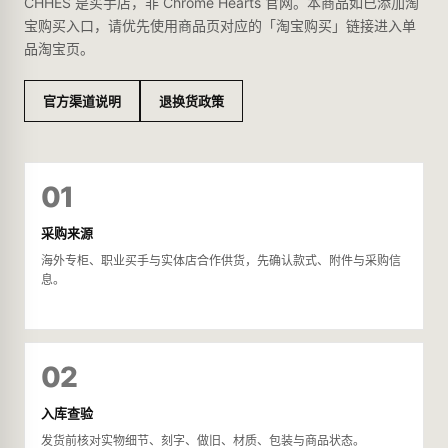
CHHES 是买手店，非 Chrome Hearts 官网。本商品如已添加淘
宝购买入口，请优先使用商品页对应的「淘宝购买」链接进入单
品淘宝页。
官方渠道说明
退换货政策
01
采购来源
海外专柜、职业买手与实体店合作供货，先确认款式、附件与采购信
息。
02
入库查验
发货前核对实物细节、刻字、做旧、材质、包装与商品状态。