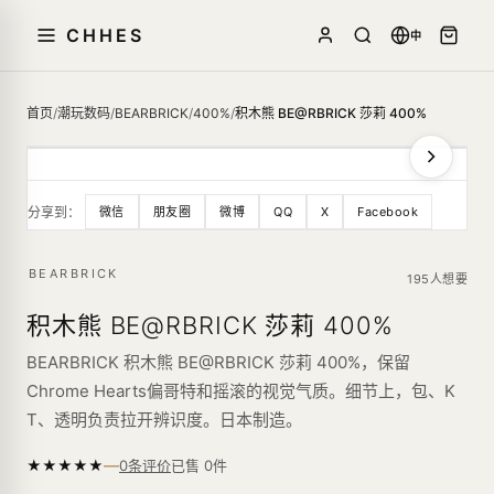
CHHES
中
首页
/
潮玩数码
/
BEARBRICK
/
400%
/
积木熊 BE@RBRICK 莎莉 400%
分享到：
微信
朋友圈
微博
QQ
X
Facebook
BEARBRICK
195人想要
积木熊 BE@RBRICK 莎莉 400%
BEARBRICK 积木熊 BE@RBRICK 莎莉 400%，保留
Chrome Hearts偏哥特和摇滚的视觉气质。细节上，包、K
T、透明负责拉开辨识度。日本制造。
—
★
★
★
★
★
已售
0
件
0条评价