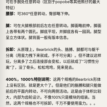
可在手腕处任意转动（区别于popobe等其他熊仔的最大
特征）
腰部：
可360°任意转动，臀部略下伸。
腿：
可在大腿根部前后左右任意转动。脚面略前伸，脚面
上各带有两个圆孔。脚底平坦，并脚底各有一园洞。腿型
呈立方体状。腿背面一般有版本信息。
拆卸：
从原理上，Bearbrick的头、胳膊、腿都可与躯干
分离（用蛮力拽下来就成，手不可分离）。但不建议这样
玩，分离多了之后连接部会变松，以后就成了“习惯性分
离”了，没了骨头，松松垮垮，晃来晃去。
400%，1000%特别说明：
这两个规格的Bearbrick形体
上没有区别，就是更大个了。但是他们的胳膊和腿只能做
前后的平面内转动，不可向两侧活动。这是由于体积比较
大，内部为齿轮设计。不像100%只是模块的组装。当
然，这两个规格也不可拆卸，千万不要使用蛮力。。。