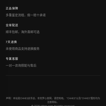
正品保障
多重鉴定流程，假一赔十承诺
全球配送
顺丰包邮，海外直邮可选
7天退换
未使用商品支持退换服务
专属客服
一对一咨询搭配与售后
声明：本站是CHHES买手店，非克罗心官网，请您知晓。 "CHHES"以及“CHHES”图形均为
注册商标。
© 2026 chhes.com All rights reserved.