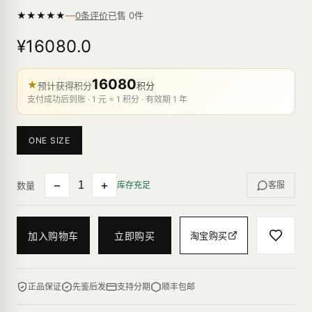
—
★
★
★
★
★
已售
0
件
0条评价
¥16080.0
16080
★
预计获得积分
积分
支付成功后到账 · 1 元 = 1 积分 · 有效期 1 年
ONE SIZE
−
+
数量
库存充足
客服
加入购物车
立即购买
淘宝购买
正品保证
先鉴后发
支持分期
顺丰包邮