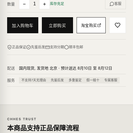
−
+
数量
库存充足
客服
加入购物车
立即购买
淘宝购买
正品保证
先鉴后发
支持分期
顺丰包邮
配送
国内现货, 发货地 北京 · 预计送达 8月10日 至 8月12日
服务
不支持7天无理由
先鉴后发
多重鉴定
假一赔十
专属客服
CHHES TRUST
本商品支持正品保障流程