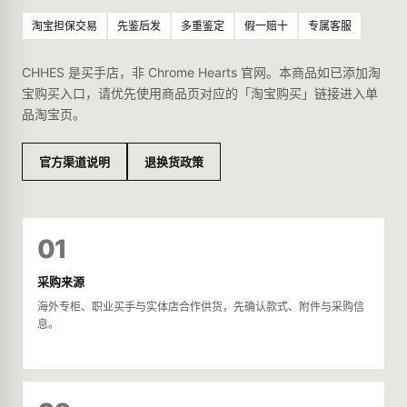
淘宝担保交易
先鉴后发
多重鉴定
假一赔十
专属客服
CHHES 是买手店，非 Chrome Hearts 官网。本商品如已添加淘
宝购买入口，请优先使用商品页对应的「淘宝购买」链接进入单
品淘宝页。
官方渠道说明
退换货政策
01
采购来源
海外专柜、职业买手与实体店合作供货，先确认款式、附件与采购信
息。