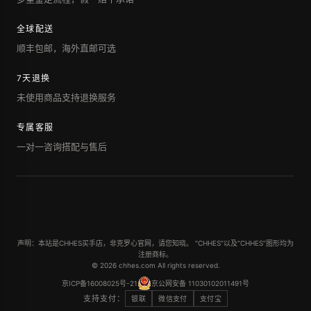
全球配送
顺丰包邮，海外直邮可选
7天退换
未使用商品支持退换服务
专属客服
一对一咨询搭配与售后
声明：本站是CHHES买手店，非克罗心官网，请您知晓。 "CHHES"以及“CHHES”图形均为
注册商标。
© 2026 chhes.com All rights reserved.
京ICP备16008025号-21
京公网安备 11030102011491号
支持支付：
银联
微信支付
支付宝