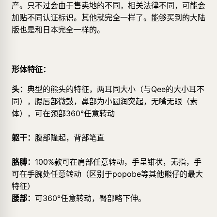
产。只不过会由于售卖地的不同，相关法律不同，可能会
加贴不同认证标识。其他就完全一样了。能够买到的大陆
版也是和日本完全一样的。
形体特征：
头：
典型的熊头的特征，两耳同大小（与Qee的大小耳不
同），腮唇部微鼓，鼻部为小圆润突起，无嘴无眼（素
体），可在颈部360°任意转动
躯干：
腹部隆起，背部笔直
胳膊：
100%款可在肩部任意转动，手呈钳状，无指，手
可在手腕处任意转动（区别于popobe等其他熊仔的最大
特征）
腰部：
可360°任意转动，臀部略下伸。