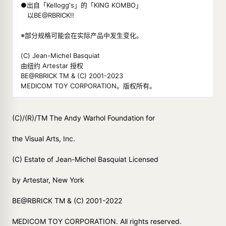
●出自「Kellogg's」的「KING KOMBO」
以BE@RBRICK!!
※部分规格可能会在实际产品中发生变化。
(C) Jean-Michel Basquiat
由纽约 Artestar 授权
BE@RBRICK TM & (C) 2001-2023
MEDICOM TOY CORPORATION。版权所有。
(C)/(R)/TM The Andy Warhol Foundation for
the Visual Arts, Inc.
(C) Estate of Jean-Michel Basquiat Licensed
by Artestar, New York
BE@RBRICK TM & (C) 2001-2022
MEDICOM TOY CORPORATION. All rights reserved.