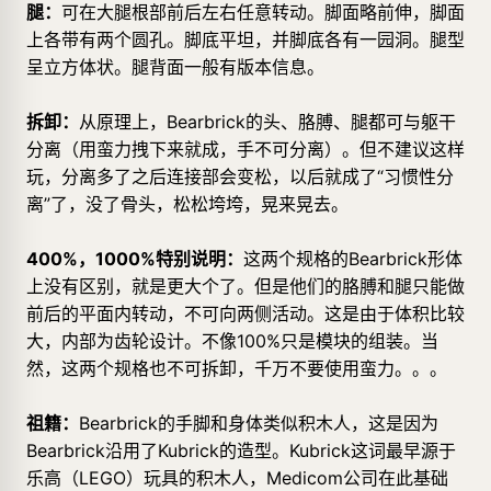
腿：
可在大腿根部前后左右任意转动。脚面略前伸，脚面
上各带有两个圆孔。脚底平坦，并脚底各有一园洞。腿型
呈立方体状。腿背面一般有版本信息。
拆卸：
从原理上，Bearbrick的头、胳膊、腿都可与躯干
分离（用蛮力拽下来就成，手不可分离）。但不建议这样
玩，分离多了之后连接部会变松，以后就成了“习惯性分
离”了，没了骨头，松松垮垮，晃来晃去。
400%，1000%特别说明：
这两个规格的Bearbrick形体
上没有区别，就是更大个了。但是他们的胳膊和腿只能做
前后的平面内转动，不可向两侧活动。这是由于体积比较
大，内部为齿轮设计。不像100%只是模块的组装。当
然，这两个规格也不可拆卸，千万不要使用蛮力。。。
祖籍：
Bearbrick的手脚和身体类似积木人，这是因为
Bearbrick沿用了Kubrick的造型。Kubrick这词最早源于
乐高（LEGO）玩具的积木人，Medicom公司在此基础