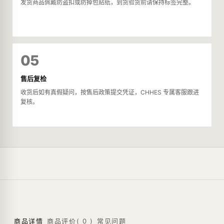
发货商品佩戴防盗扣或防掉包贴纸，到货验货前请保持标签完整。
05
售后复检
收货后如有真假疑问，按售后政策提交凭证，CHHES 专属客服跟进
复核。
商品详情
商品评价(
0
)
常见问题