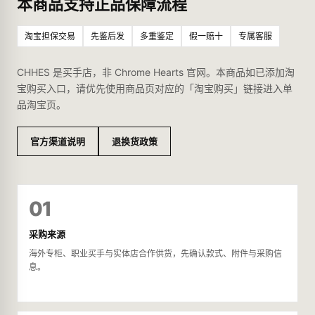
本商品支持正品保障流程
淘宝担保交易
先鉴后发
多重鉴定
假一赔十
专属客服
CHHES 是买手店，非 Chrome Hearts 官网。本商品如已添加淘
宝购买入口，请优先使用商品页对应的「淘宝购买」链接进入单
品淘宝页。
官方渠道说明
退换货政策
01
采购来源
海外专柜、职业买手与实体店合作供货，先确认款式、附件与采购信
息。