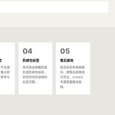
04
05
定
防掉包标签
售后复检
方平台或
发货商品佩戴防盗
收货后如有真假疑
，重点商
扣或防掉包贴纸，
问，按售后政策提
定参考与
到货验货前请保持
交凭证，CHHES
。
标签完整。
专属客服跟进复
核。