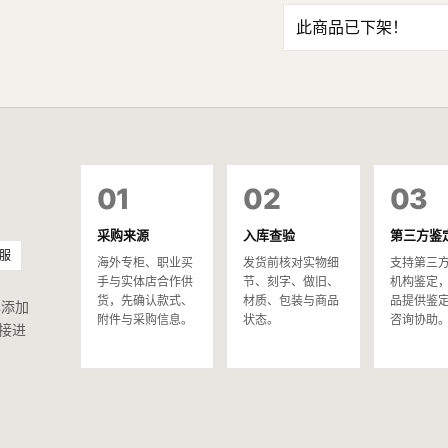
此商品已下架！
01
02
03
采购来源
入库查验
第三方鉴
服
海外专柜、职业买
发货前核对实物细
支持第三
手与实体店合作供
节、刻字、做旧、
机构鉴定
货，先确认款式、
材质、包装与商品
品提供鉴
已添加
附件与采购信息。
状态。
咨询协助
接进