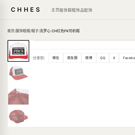
CHHES
主页
服饰鞋帽
饰品
配饰
首页
/
服饰鞋帽
/
帽子
/
克罗心 CH红色FK司机帽
分享到：
微信
朋友圈
微博
QQ
X
Faceb