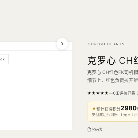
CHROMEHEARTS
克罗心 CH
ook
克罗心 CH红色FK司
细节上，红色负责拉开
—
★
★
★
★
★
已售
0条评价
2980
★
预计获得积分
支付成功后到账 · 1 元 = 1 积
尺码表