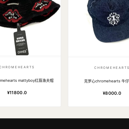
CHROMEHEARTS
CHROMEHEART
mehearts mattyboy红唇渔夫帽
克罗心chromehearts 
¥11800.0
¥8000.0