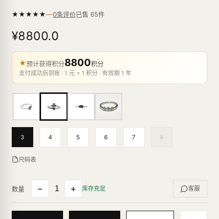
—
★
★
★
★
★
已售
65
件
0条评价
¥8800.0
8800
★
预计获得积分
积分
支付成功后到账 · 1 元 = 1 积分 · 有效期 1 年
3
4
5
6
7
8
尺码表
−
+
数量
库存充足
客服