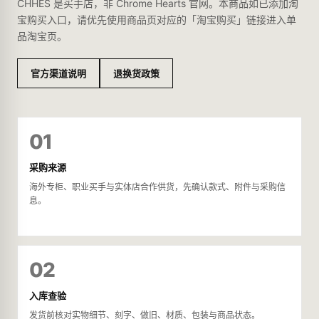
CHHES 是买手店，非 Chrome Hearts 官网。本商品如已添加淘
宝购买入口，请优先使用商品页对应的「淘宝购买」链接进入单
品淘宝页。
官方渠道说明
退换货政策
01
采购来源
海外专柜、职业买手与实体店合作供货，先确认款式、附件与采购信
息。
02
入库查验
发货前核对实物细节、刻字、做旧、材质、包装与商品状态。