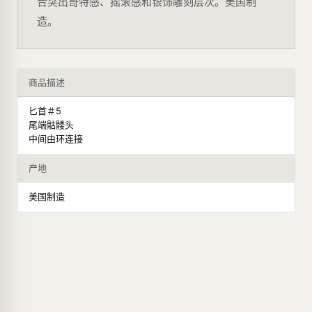
合突出哥特感、摇滚感和银饰雕刻层次。美国制
造。
商品描述
匕首＃5
尾端骷髅头
中间由环连接
产地
美国制造