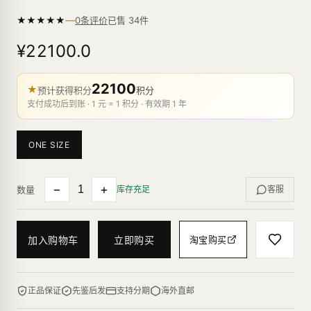
—
★
★
★
★
★
已售
34
件
0条评价
¥22100.0
22100
★
预计获得积分
积分
支付成功后到账 · 1 元 = 1 积分 · 有效期 1 年
ONE SIZE
−
+
数量
库存充足
客服
加入购物车
立即购买
淘宝购买
正品保证
先鉴后发
支持分期
海外直邮