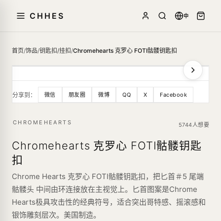
CHHES
中
首页
/
饰品
/
钥匙扣/挂扣
/
Chromehearts 克罗心 FOTI骷髅钥匙扣
分享到：
微信
朋友圈
微博
QQ
X
Facebook
CHROMEHEARTS
5744人想要
Chromehearts 克罗心 FOTI骷髅钥匙
扣
Chrome Hearts 克罗心 FOTI骷髅钥匙扣，把匕首＃5 尾端
骷髅头 中间由环连接放在主视觉上。匕首图案是Chrome
Hearts极具攻击性的经典符号，适合突出哥特感、摇滚感和
银饰雕刻层次。美国制造。