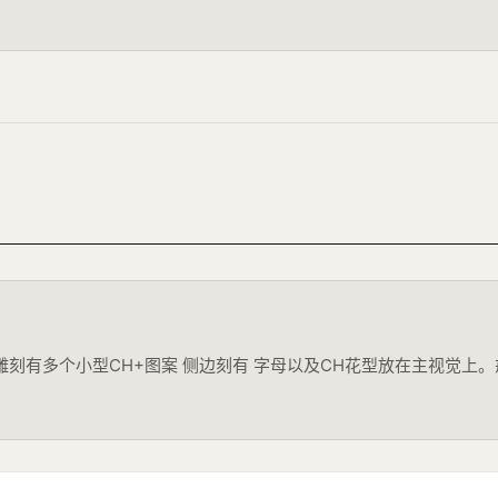
打造，把外侧雕刻有多个小型CH+图案 侧边刻有 字母以及CH花型放在主视