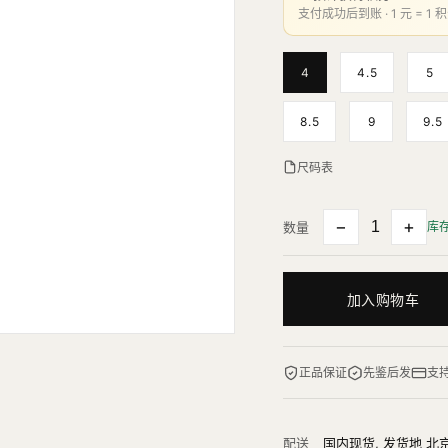
支付成功后到账 · 1 元 = 1 积
4
4.5
5
8.5
9
9.5
尺码表
−
+
数量
库
加入购物车
正品保证
先鉴后发
支
配送
国内现货, 发货地 北京