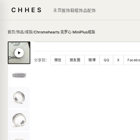
CHHES
主页
服饰鞋帽
饰品
配饰
首页
/
饰品
/
戒指
/
Chromehearts 克罗心 MiniPlus戒指
分享到：
微信
朋友圈
微博
QQ
X
Faceb