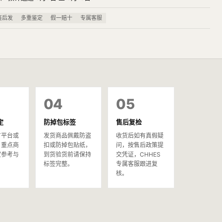
鉴后发
多重鉴定
假一赔十
专属客服
04
05
定
防掉包标签
售后复检
方平台或
发货商品佩戴防盗
收货后如有真假疑
，重点商
扣或防掉包贴纸，
问，按售后政策提
定参考与
到货验货前请保持
交凭证，CHHES
。
标签完整。
专属客服跟进复
核。