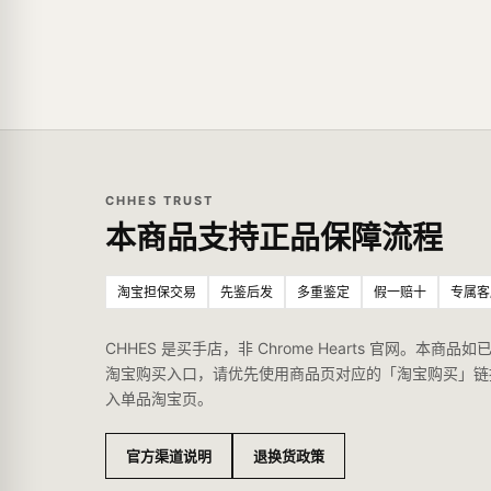
CHHES TRUST
本商品支持正品保障流程
淘宝担保交易
先鉴后发
多重鉴定
假一赔十
专属客
CHHES 是买手店，非 Chrome Hearts 官网。本商品如
淘宝购买入口，请优先使用商品页对应的「淘宝购买」链
入单品淘宝页。
官方渠道说明
退换货政策