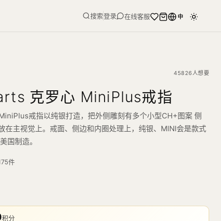
搜索
登录
在线客服
中
45826人想要
arts 克罗心 MiniPlus戒指
克罗心 MiniPlus戒指以纯银打造，把外侧雕刻有多个小型CH+图案 侧
型放在主视觉上。戒面、侧边和内圈处理上，纯银、MINI会是款式
。美国制造。
175
件
0
积分