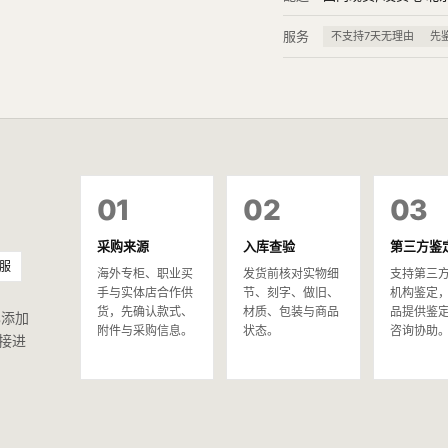
服务
不支持7天无理由
先
01
02
03
采购来源
入库查验
第三方鉴
服
海外专柜、职业买
发货前核对实物细
支持第三
手与实体店合作供
节、刻字、做旧、
机构鉴定
货，先确认款式、
材质、包装与商品
品提供鉴
已添加
附件与采购信息。
状态。
咨询协助
接进