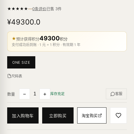
—
★
★
★
★
★
已售
3
件
0条评价
¥49300.0
49300
★
预计获得积分
积分
支付成功后到账 · 1 元 = 1 积分 · 有效期 1 年
ONE SIZE
尺码表
−
+
数量
库存充足
客服
加入购物车
立即购买
淘宝购买