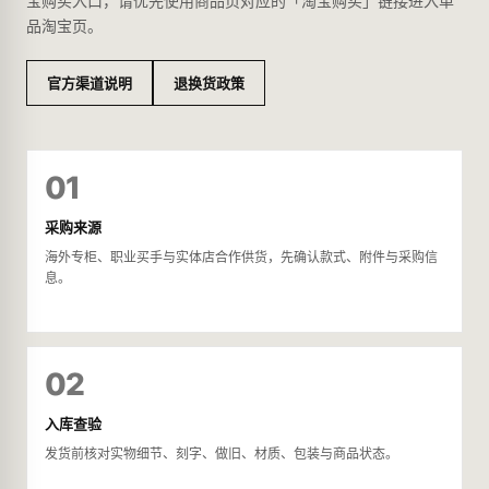
宝购买入口，请优先使用商品页对应的「淘宝购买」链接进入单
品淘宝页。
官方渠道说明
退换货政策
01
采购来源
海外专柜、职业买手与实体店合作供货，先确认款式、附件与采购信
息。
02
入库查验
发货前核对实物细节、刻字、做旧、材质、包装与商品状态。