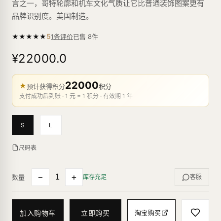
言之一，哥特轮廓和机车文化气质让它比普通装饰图案更有
品牌识别度。美国制造。
5
★
★
★
★
★
已售
8
件
1条评价
¥22000.0
22000
★
预计获得积分
积分
支付成功后到账 · 1 元 = 1 积分 · 有效期 1 年
S
L
尺码表
−
+
数量
库存充足
客服
加入购物车
立即购买
淘宝购买