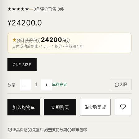
—
★
★
★
★
★
已售
3
件
0条评价
¥24200.0
24200
★
预计获得积分
积分
支付成功后到账 · 1 元 = 1 积分 · 有效期 1 年
ONE SIZE
−
+
数量
库存充足
客服
加入购物车
立即购买
淘宝购买
正品保证
先鉴后发
支持分期
顺丰包邮