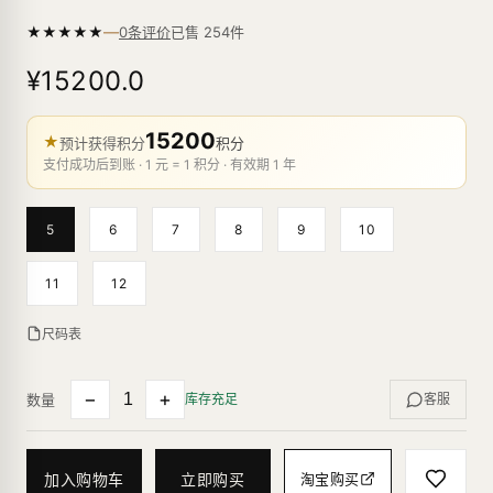
—
★
★
★
★
★
已售
254
件
0条评价
¥15200.0
15200
★
预计获得积分
积分
支付成功后到账 · 1 元 = 1 积分 · 有效期 1 年
5
6
7
8
9
10
11
12
尺码表
−
+
数量
库存充足
客服
加入购物车
立即购买
淘宝购买