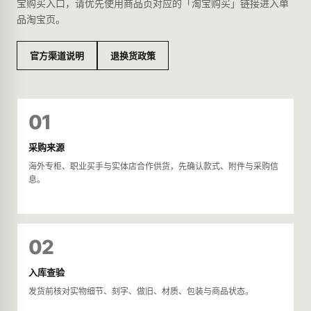
宝购买入口，请优先使用商品页对应的「淘宝购买」链接进入单
品淘宝页。
官方渠道说明
退换货政策
01
采购来源
海外专柜、职业买手与实体店合作供货，先确认款式、附件与采购信
息。
02
入库查验
发货前核对实物细节、刻字、做旧、材质、包装与商品状态。