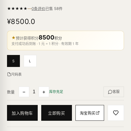
—
★
★
★
★
★
已售
58
件
0条评价
¥8500.0
8500
★
预计获得积分
积分
支付成功后到账 · 1 元 = 1 积分 · 有效期 1 年
S
L
尺码表
−
+
数量
库存充足
客服
加入购物车
立即购买
淘宝购买