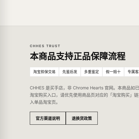
CHHES TRUST
本商品支持正品保障流程
淘宝担保交易
先鉴后发
多重鉴定
假一赔十
专属客
CHHES 是买手店，非 Chrome Hearts 官网。本商品如
淘宝购买入口，请优先使用商品页对应的「淘宝购买」链
入单品淘宝页。
官方渠道说明
退换货政策