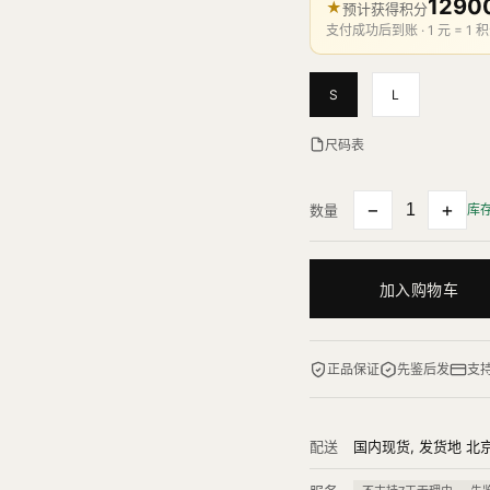
1290
★
预计获得积分
支付成功后到账 · 1 元 = 1 积
S
L
尺码表
−
+
数量
库
加入购物车
正品保证
先鉴后发
支
配送
国内现货, 发货地 北京 