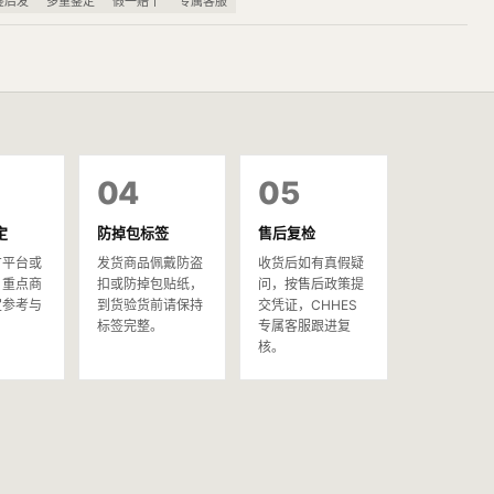
鉴后发
多重鉴定
假一赔十
专属客服
04
05
定
防掉包标签
售后复检
方平台或
发货商品佩戴防盗
收货后如有真假疑
，重点商
扣或防掉包贴纸，
问，按售后政策提
定参考与
到货验货前请保持
交凭证，CHHES
。
标签完整。
专属客服跟进复
核。