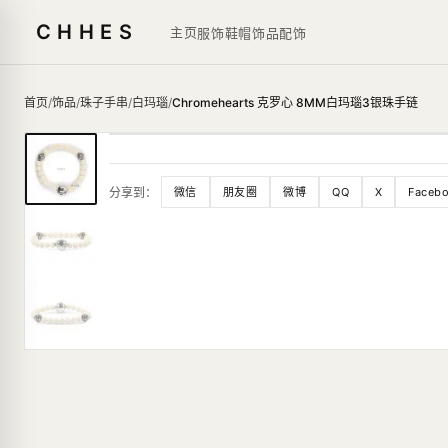
CHHES
主页
服饰鞋帽
饰品
配饰
首页
/
饰品
/
珠子手串
/
白玛瑙
/
Chromehearts 克罗心 8MM白玛瑙3银珠手链
分享到：
微信
朋友圈
微博
QQ
X
Faceb