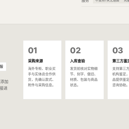
服务
不支持7天无理由
先
01
02
03
采购来源
入库查验
第三方鉴
服
海外专柜、职业买
发货前核对实物细
支持第三
手与实体店合作供
节、刻字、做旧、
机构鉴定
货，先确认款式、
材质、包装与商品
品提供鉴
已添加
附件与采购信息。
状态。
咨询协助
接进