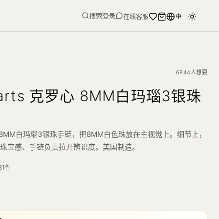
搜索
登录
在线客服
中
6844人想要
earts 克罗心 8MM白玛瑙3银珠
 克罗心 8MM白玛瑙3银珠手链，把8MM白色珠放在主视觉上。细节上，
向珠宝感、手链负责拉开辨识度。美国制造。
31
件