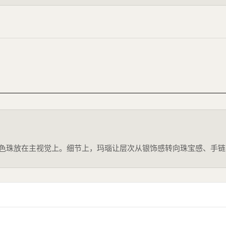
，把8MM白色珠放在主视觉上。细节上，玛瑙让层次从银饰感转向珠宝感、