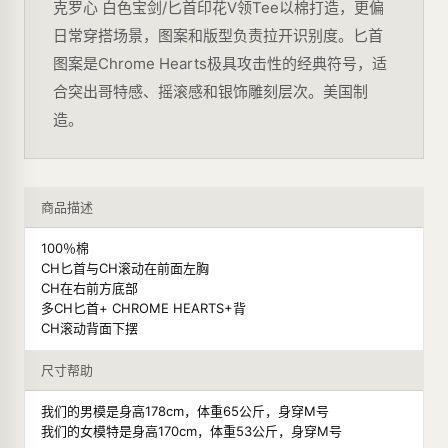
克罗心 白色宝剑/匕首印花V领Tee以棉打造，更偏
日常穿搭场景，图案和版型负责拉开识别度。匕首
图案是Chrome Hearts极具攻击性的经典符号，适
合突出哥特感、摇滚感和银饰雕刻层次。美国制
造。
商品描述
100％棉
CH匕首与CH滚动在前面左胸
CH在右前方底部
多CH匕首+ CHROME HEARTS+背
CH滚动背面下摆
尺寸帮助
我们的男模是身高178cm，体重65公斤，身穿M号
我们的女模特是身高170cm，体重53公斤，身穿M号