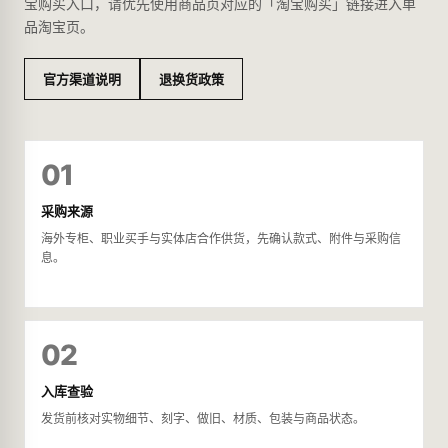
宝购买入口，请优先使用商品页对应的「淘宝购买」链接进入单
品淘宝页。
官方渠道说明
退换货政策
01
采购来源
海外专柜、职业买手与实体店合作供货，先确认款式、附件与采购信
息。
02
入库查验
发货前核对实物细节、刻字、做旧、材质、包装与商品状态。