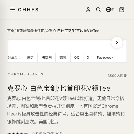
CHHES
中
首页
/
服饰鞋帽
/
短袖T恤
/
克罗心 白色宝剑/匕首印花V领Tee
分享到：
微信
朋友圈
微博
QQ
X
Facebook
CHROMEHEARTS
3590人想要
克罗心 白色宝剑/匕首印花V领Tee
克罗心 白色宝剑/匕首印花V领Tee以棉打造，更偏日常穿搭
场景，图案和版型负责拉开识别度。匕首图案是Chrome
Hearts极具攻击性的经典符号，适合突出哥特感、摇滚感和
银饰雕刻层次。美国制造。
—
★
★
★
★
★
已售
19
件