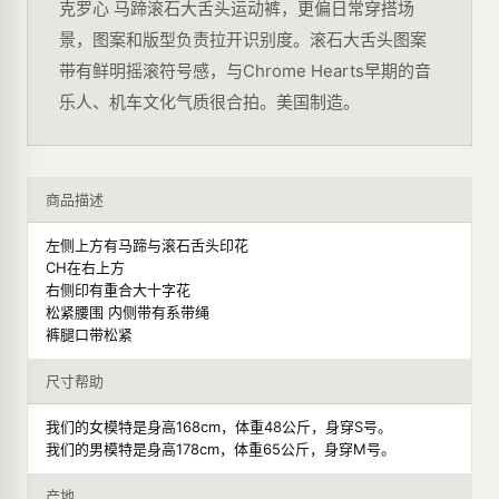
克罗心 马蹄滚石大舌头运动裤，更偏日常穿搭场
景，图案和版型负责拉开识别度。滚石大舌头图案
带有鲜明摇滚符号感，与Chrome Hearts早期的音
乐人、机车文化气质很合拍。美国制造。
商品描述
左侧上方有马蹄与滚石舌头印花
CH在右上方
右侧印有重合大十字花
松紧腰围 内侧带有系带绳
裤腿口带松紧
尺寸帮助
我们的女模特是身高168cm，体重48公斤，身穿S号。
我们的男模特是身高178cm，体重65公斤，身穿M号。
产地