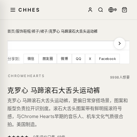
CHHES
中
首页
/
服饰鞋帽
/
裤子/裙子
/
克罗心 马蹄滚石大舌头运动裤
分享到：
微信
朋友圈
微博
QQ
X
Facebook
CHROMEHEARTS
9998人想要
克罗心 马蹄滚石大舌头运动裤
克罗心 马蹄滚石大舌头运动裤，更偏日常穿搭场景，图案和
版型负责拉开识别度。滚石大舌头图案带有鲜明摇滚符号
感，与Chrome Hearts早期的音乐人、机车文化气质很合
拍。美国制造。
—
★
★
★
★
★
已售
48
件