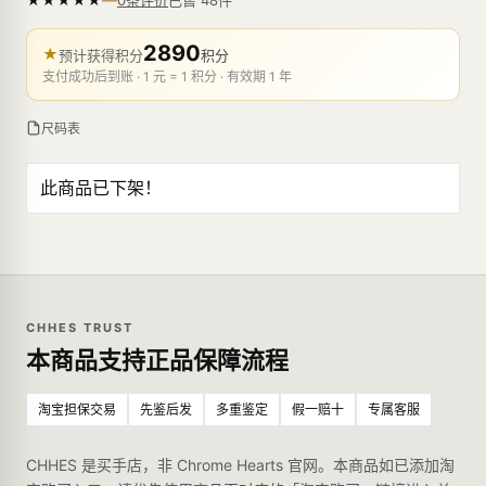
0条评价
2890
★
预计获得积分
积分
支付成功后到账 · 1 元 = 1 积分 · 有效期 1 年
尺码表
此商品已下架！
CHHES TRUST
本商品支持正品保障流程
淘宝担保交易
先鉴后发
多重鉴定
假一赔十
专属客服
CHHES 是买手店，非 Chrome Hearts 官网。本商品如已添加淘