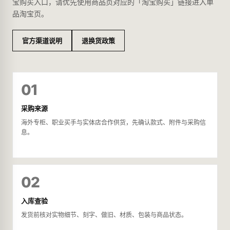
宝购买入口，请优先使用商品页对应的「淘宝购买」链接进入单
品淘宝页。
官方渠道说明
退换货政策
01
采购来源
海外专柜、职业买手与实体店合作供货，先确认款式、附件与采购信
息。
02
入库查验
发货前核对实物细节、刻字、做旧、材质、包装与商品状态。