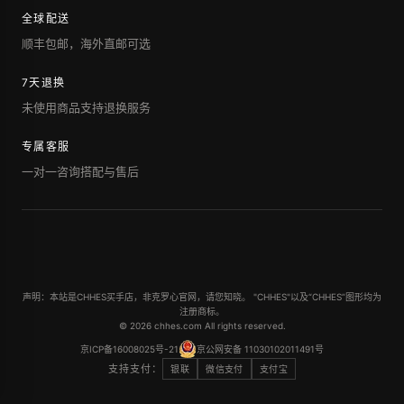
全球配送
顺丰包邮，海外直邮可选
7天退换
未使用商品支持退换服务
专属客服
一对一咨询搭配与售后
声明：本站是CHHES买手店，非克罗心官网，请您知晓。 "CHHES"以及“CHHES”图形均为
注册商标。
© 2026 chhes.com All rights reserved.
京ICP备16008025号-21
京公网安备 11030102011491号
支持支付：
银联
微信支付
支付宝