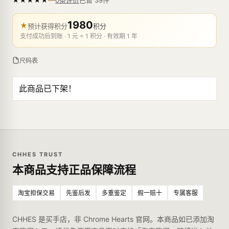
0条评价
1980
★
预计获得积分
积分
支付成功后到账 · 1 元 = 1 积分 · 有效期 1 年
尺码表
此商品已下架！
CHHES TRUST
本商品支持正品保障流程
淘宝担保交易
先鉴后发
多重鉴定
假一赔十
专属客服
CHHES 是买手店，非 Chrome Hearts 官网。本商品如已添加淘