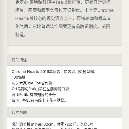
克罗心 翅膀骷髅短袖Tee以棉打造，更偏日常穿搭
场景，图案和版型负责拉开识别度。十字是Chrome
Hearts最核心的视觉语言之一，哥特轮廓和机车文
化气质让它比普通装饰图案更有品牌识别度。美国
制造。
商品描述
Chrome Hearts 2016年新款，口袋采用更轻型棉。
100％棉
与艺术家Joe Foti合作款
CH马蹄与Foti山羊在左前胸前口袋
背面Foti印有带翅膀的头骨
背面下摆印有马蹄十字花与骷髅。
尺寸帮助
我们的男模是身高182cm，体重72公斤，身穿L号