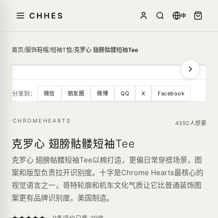
CHHES
中
首页
/
服饰鞋帽
/
短袖T恤
/
克罗心 翅膀骷髅短袖Tee
分享到：
微信
朋友圈
微博
QQ
X
Facebook
CHROMEHEARTS
4392人想要
克罗心 翅膀骷髅短袖Tee
克罗心 翅膀骷髅短袖Tee以棉打造，更偏日常穿搭场景，图
案和版型负责拉开识别度。十字是Chrome Hearts最核心的
视觉语言之一，哥特轮廓和机车文化气质让它比普通装饰图
案更有品牌识别度。美国制造。
—
★
★
★
★
★
已售
39
件