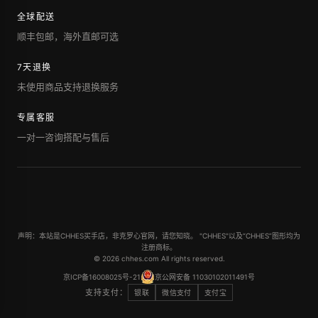
全球配送
顺丰包邮，海外直邮可选
7天退换
未使用商品支持退换服务
专属客服
一对一咨询搭配与售后
声明：本站是CHHES买手店，非克罗心官网，请您知晓。 "CHHES"以及“CHHES”图形均为
注册商标。
© 2026 chhes.com All rights reserved.
京ICP备16008025号-21
京公网安备 11030102011491号
支持支付：
银联
微信支付
支付宝