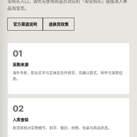
宝购买入口，请优先使用商品页对应的「淘宝购买」链接进入单
品淘宝页。
官方渠道说明
退换货政策
01
采购来源
海外专柜、职业买手与实体店合作供货，先确认款式、附件与采购信
息。
02
入库查验
发货前核对实物细节、刻字、做旧、材质、包装与商品状态。