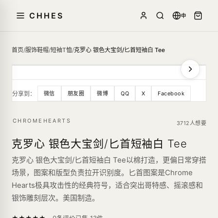
CHHES
中
首页
/
服饰鞋帽
/
短袖T恤
/
克罗心 银色大宝剑/匕首短袖白 Tee
分享到：
微信
朋友圈
微博
QQ
X
Facebook
CHROMEHEARTS
3712人想要
克罗心 银色大宝剑/匕首短袖白 Tee
克罗心 银色大宝剑/匕首短袖白 Tee以棉打造，更偏日常穿搭
场景，图案和版型负责拉开识别度。匕首图案是Chrome
Hearts极具攻击性的经典符号，适合突出哥特感、摇滚感和
银饰雕刻层次。美国制造。
—
★
★
★
★
★
已售
13
件