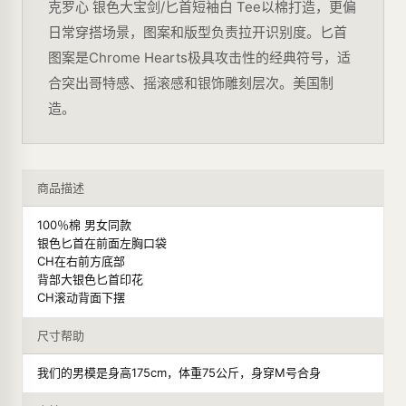
克罗心 银色大宝剑/匕首短袖白 Tee以棉打造，更偏
日常穿搭场景，图案和版型负责拉开识别度。匕首
图案是Chrome Hearts极具攻击性的经典符号，适
合突出哥特感、摇滚感和银饰雕刻层次。美国制
造。
商品描述
100％棉 男女同款
银色匕首在前面左胸口袋
CH在右前方底部
背部大银色匕首印花
CH滚动背面下摆
尺寸帮助
我们的男模是身高175cm，体重75公斤，身穿M号合身