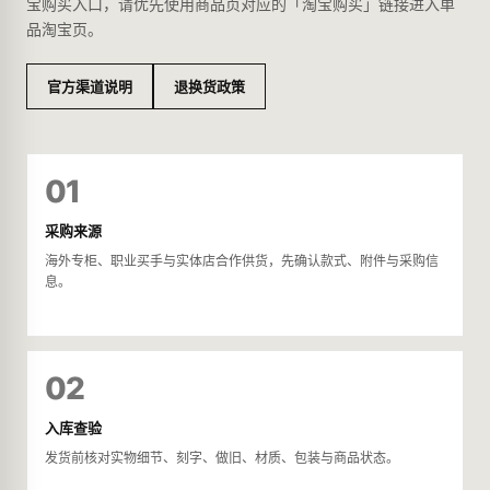
宝购买入口，请优先使用商品页对应的「淘宝购买」链接进入单
品淘宝页。
官方渠道说明
退换货政策
01
采购来源
海外专柜、职业买手与实体店合作供货，先确认款式、附件与采购信
息。
02
入库查验
发货前核对实物细节、刻字、做旧、材质、包装与商品状态。