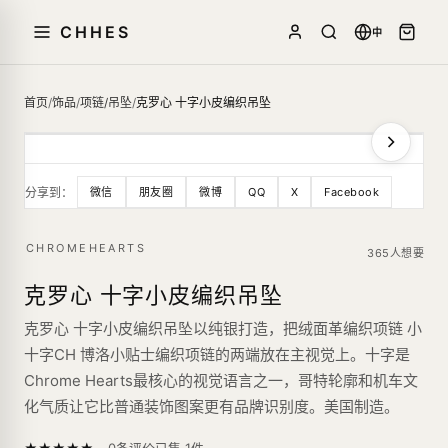
CHHES
中
首页
/
饰品
/
项链/吊坠
/
克罗心 十字小皮编织吊坠
分享到：
微信
朋友圈
微博
QQ
X
Facebook
CHROMEHEARTS
365人想要
克罗心 十字小皮编织吊坠
克罗心 十字小皮编织吊坠以纯银打造，把绒面革编织项链 小
十字CH 博洛小贴士编织项链的两端放在主视觉上。十字是
Chrome Hearts最核心的视觉语言之一，哥特轮廓和机车文
化气质让它比普通装饰图案更有品牌识别度。美国制造。
—
★
★
★
★
★
已售
1
件