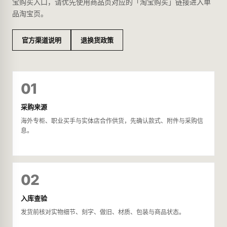
宝购买入口，请优先使用商品页对应的「淘宝购买」链接进入单
品淘宝页。
官方渠道说明
退换货政策
01
采购来源
海外专柜、职业买手与实体店合作供货，先确认款式、附件与采购信
息。
02
入库查验
发货前核对实物细节、刻字、做旧、材质、包装与商品状态。