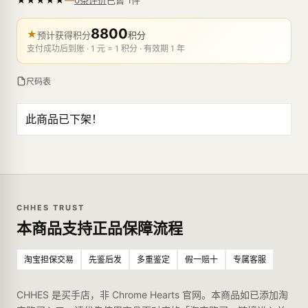
0条评价
8800
★
预计获得积分
积分
支付成功后到账 · 1 元 = 1 积分 · 有效期 1 年
尺码表
此商品已下架！
CHHES TRUST
本商品支持正品保障流程
淘宝担保交易
先鉴后发
多重鉴定
假一赔十
专属客服
CHHES 是买手店，非 Chrome Hearts 官网。本商品如已添加淘