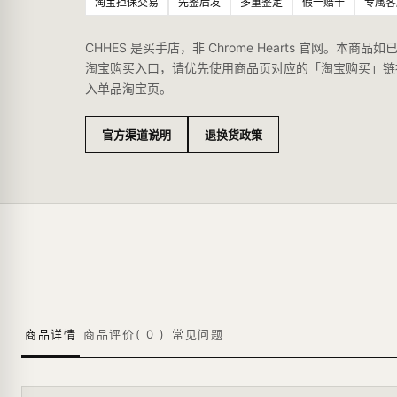
淘宝担保交易
先鉴后发
多重鉴定
假一赔十
专属客
CHHES 是买手店，非 Chrome Hearts 官网。本商品如
淘宝购买入口，请优先使用商品页对应的「淘宝购买」链
入单品淘宝页。
官方渠道说明
退换货政策
商品详情
商品评价(
0
)
常见问题