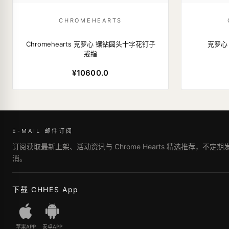
CHROMEHEARTS
Chromehearts 克罗心 镶钻圆头十字花钉子
克罗心
戒指
¥10600.0
E-MAIL 邮件订阅
订阅获取最新上架、活动资讯与 Chrome Hearts 精选推荐，不定
消。
下载 CHHES App
苹果APP
安卓APP