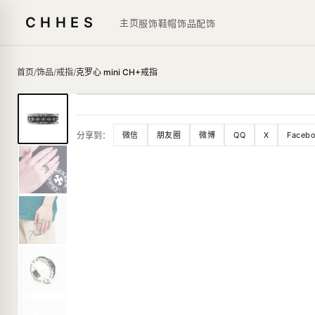
CHHES
主页
服饰鞋帽
饰品
配饰
首页
/
饰品
/
戒指
/
克罗心 mini CH+戒指
分享到：
微信
朋友圈
微博
QQ
X
Faceb