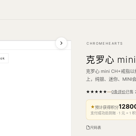
CHROMEHEARTS
克罗心 min
ook
克罗心 mini CH+
上，纯银、迷你、MIN
—
★
★
★
★
★
已售
0条评价
1280
★
预计获得积分
支付成功后到账 · 1 元 = 1 积
尺码表