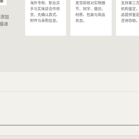
服
海外专柜、职业买
发货前核对实物细
支持第三
手与实体店合作供
节、刻字、做旧、
机构鉴定
货，先确认款式、
材质、包装与商品
品提供鉴
已添加
附件与采购信息。
状态。
咨询协助
接进