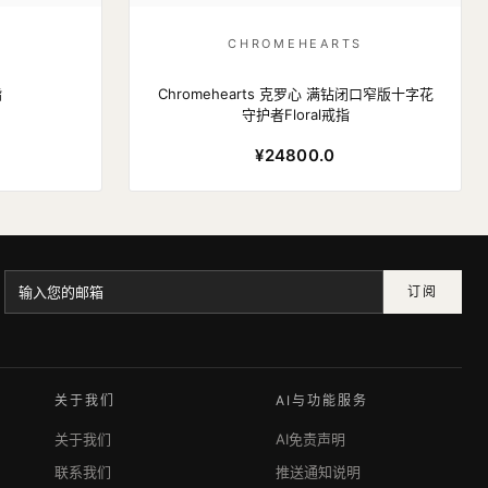
S
CHROMEHEARTS
指
Chromehearts 克罗心 满钻闭口窄版十字花
守护者Floral戒指
¥24800.0
订阅
关于我们
AI与功能服务
关于我们
AI免责声明
联系我们
推送通知说明