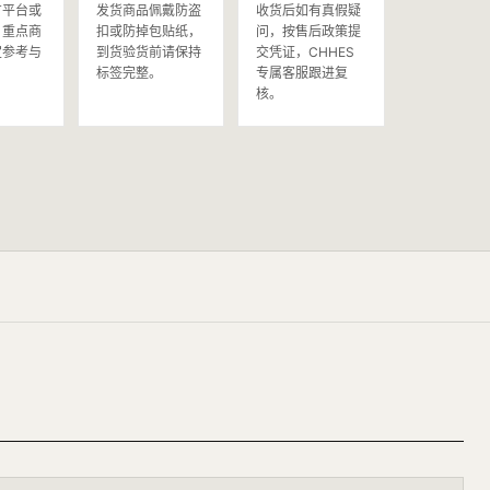
方平台或
发货商品佩戴防盗
收货后如有真假疑
，重点商
扣或防掉包贴纸，
问，按售后政策提
定参考与
到货验货前请保持
交凭证，CHHES
。
标签完整。
专属客服跟进复
核。