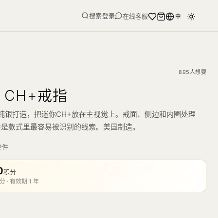
搜索
登录
在线客服
中
895人想要
i CH+戒指
戒指以纯银打造，把迷你CH+放在主视觉上。戒面、侧边和内圈处理
I会是款式里最容易被识别的线索。美国制造。
2
件
0
积分
分 · 有效期 1 年