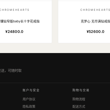
CHROMEHEARTS
CHROMEHEART
 镶钻窄版baby长十字花戒指
克罗心 无尽满钻戒
¥24800.0
¥52600.0
期发送，可随时取
账户与安全
购物与交易
用户协议
购物流程
隐私政策
配送方式