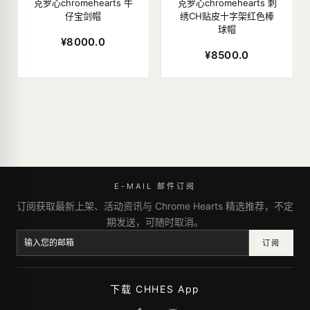
克罗心chromehearts 牛
克罗心chromehearts 刺
仔宝剑帽
绣CH贴皮十字架红色棒
球帽
¥8000.0
¥8500.0
E-MAIL 邮件订阅
订阅获取最新上架、活动资讯与 Chrome Hearts 精选推荐，不定
期发送，可随时取消。
订阅
下载 CHHES App