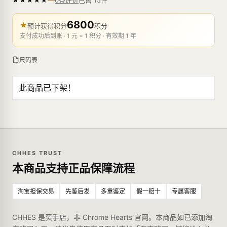
0条评价
6800
★
预计获得积分
积分
支付成功后到账 · 1 元 = 1 积分 · 有效期 1 年
尺码表
此商品已下架！
CHHES TRUST
本商品支持正品保障流程
淘宝担保交易
先鉴后发
多重鉴定
假一赔十
专属客服
CHHES 是买手店，非 Chrome Hearts 官网。本商品如已添加淘