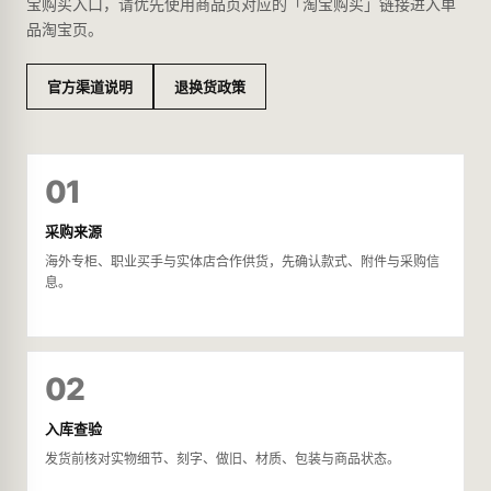
宝购买入口，请优先使用商品页对应的「淘宝购买」链接进入单
品淘宝页。
官方渠道说明
退换货政策
01
采购来源
海外专柜、职业买手与实体店合作供货，先确认款式、附件与采购信
息。
02
入库查验
发货前核对实物细节、刻字、做旧、材质、包装与商品状态。