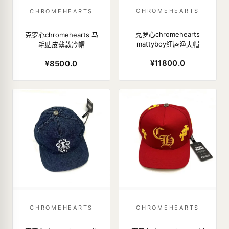
CHROMEHEARTS
CHROMEHEARTS
克罗心chromehearts
克罗心chromehearts 马
mattyboy红唇渔夫帽
毛贴皮薄款冷帽
¥11800.0
¥8500.0
CHROMEHEARTS
CHROMEHEARTS