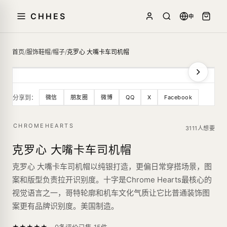
CHHES
中
首页
/
服饰鞋帽
/
帽子
/
克罗心 大嘴卡车司机帽
分享到：
微信
朋友圈
微博
QQ
X
Facebook
CHROMEHEARTS
3111人想要
克罗心 大嘴卡车司机帽
克罗心 大嘴卡车司机帽以纯银打造，更偏日常穿搭场景，图
案和版型负责拉开识别度。十字是Chrome Hearts最核心的
视觉语言之一，哥特轮廓和机车文化气质让它比普通装饰图
案更有品牌识别度。美国制造。
—
★
★
★
★
★
已售
15
件