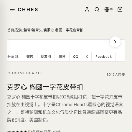
CHHES
中
首页
/
配饰
/
腰带/腰带头
/
克罗心 椭圆十字花皮带扣
分享到：
微信
朋友圈
微博
QQ
X
Facebook
CHROMEHEARTS
8012人想要
克罗心 椭圆十字花皮带扣
克罗心 椭圆十字花皮带扣以925纯银打造，把十字花卉皮带
扣放在主视觉上。十字是Chrome Hearts最核心的视觉语言
之一，哥特轮廓和机车文化气质让它比普通装饰图案更有品
牌识别度。美国制造。
5
★
★
★
★
★
已售
42
件