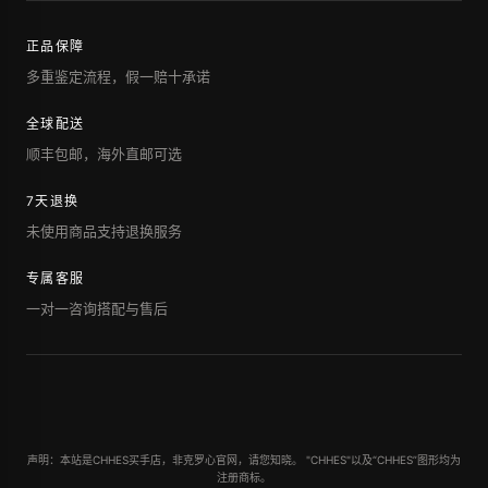
正品保障
多重鉴定流程，假一赔十承诺
全球配送
顺丰包邮，海外直邮可选
7天退换
未使用商品支持退换服务
专属客服
一对一咨询搭配与售后
声明：本站是CHHES买手店，非克罗心官网，请您知晓。 "CHHES"以及“CHHES”图形均为
注册商标。