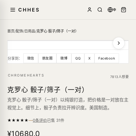
CHHES
中
首页
/
配饰
/
日用品
/
克罗心 骰子/筛子（一对）
分享到：
微信
朋友圈
微博
QQ
X
Facebook
CHROMEHEARTS
7813人想要
克罗心 骰子/筛子（一对）
克罗心 骰子/筛子（一对）以纯银打造，把价格是一对放在主
视觉上。细节上，骰子负责拉开辨识度。美国制造。
—
★
★
★
★
★
已售
31
件
0条评价
¥10680.0