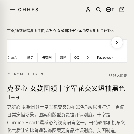
CHHES
中
首页
/
服饰鞋帽
/
短袖T恤
/
克罗心 女款圆领十字军花交叉短袖黑色Tee
分享到：
微信
朋友圈
微博
QQ
X
Facebook
CHROMEHEARTS
2516人想要
克罗心 女款圆领十字军花交叉短袖黑色
Tee
克罗心 女款圆领十字军花交叉短袖黑色Tee以棉打造，更偏
日常穿搭场景，图案和版型负责拉开识别度。十字是
Chrome Hearts最核心的视觉语言之一，哥特轮廓和机车文
化气质让它比普通装饰图案更有品牌识别度。美国制造。