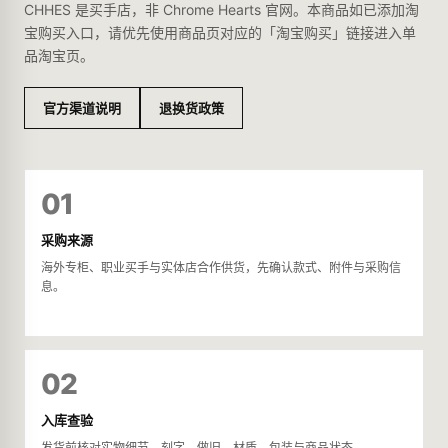
CHHES 是买手店，非 Chrome Hearts 官网。本商品如已添加淘
宝购买入口，请优先使用商品页对应的「淘宝购买」链接进入单
品淘宝页。
官方渠道说明
退换货政策
01
采购来源
海外专柜、职业买手与实体店合作供货，先确认款式、附件与采购信
息。
02
入库查验
发货前核对实物细节、刻字、做旧、材质、包装与商品状态。