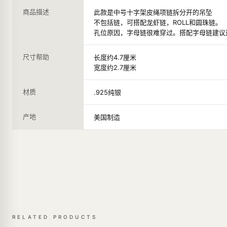
商品描述
此款是中号十字架皮绳项链拆分开的吊坠
不包括链，可搭配龙虾链，ROLL和圆珠链。
孔位原因，字母链很难穿过。搭配字母链建议
尺寸帮助
长度约4.7厘米
宽度约2.7厘米
材质
.925纯银
产地
美国制造
RELATED PRODUCTS