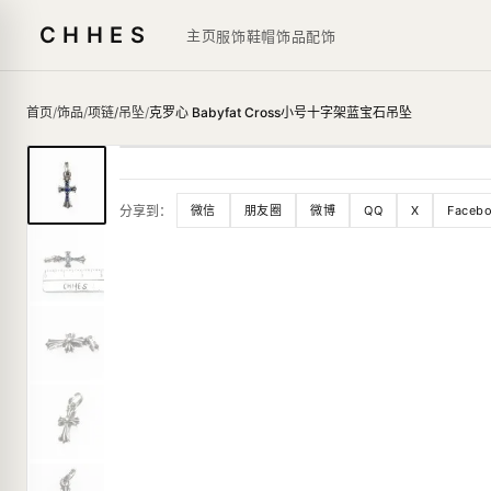
CHHES
主页
服饰鞋帽
饰品
配饰
首页
/
饰品
/
项链/吊坠
/
克罗心 Babyfat Cross小号十字架蓝宝石吊坠
分享到：
微信
朋友圈
微博
QQ
X
Faceb