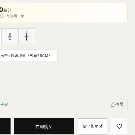
0
积分
分 · 有效期 1 年
吊坠+圆珠项链（项链75CM）
存充足
客服
立即购买
淘宝购买