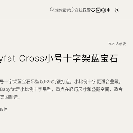
搜索
登录
在线客服
中
7421人想要
yfat Cross小号十字架蓝宝石
ross小号十字架蓝宝石吊坠以925纯银打造，小比例十字更适合叠戴，
Babyfat是小比例十字吊坠，重点在轻巧尺寸和叠戴空间，适合
。美国制造。
48
件