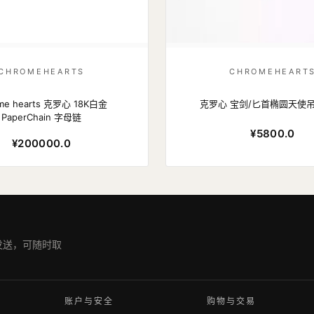
CHROMEHEARTS
CHROMEHEART
me hearts 克罗心 18K白金
克罗心 宝剑/匕首椭圆天使吊
PaperChain 字母链
¥5800.0
¥200000.0
期发送，可随时取
账户与安全
购物与交易