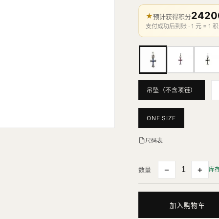
2420
★
预计获得积分
支付成功后到账 · 1 元 = 1 积
吊坠（不含项链）
ONE SIZE
尺码表
−
+
数量
库
加入购物车