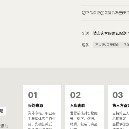
正品保证
先鉴后发
支
配送
请咨询客服确认配送
服务
不支持7天无理由
先
01
02
03
采购来源
入库查验
第三方鉴
服
海外专柜、职业买
发货前核对实物细
支持第三
手与实体店合作供
节、刻字、做旧、
机构鉴定
货，先确认款式、
材质、包装与商品
品提供鉴
已添加