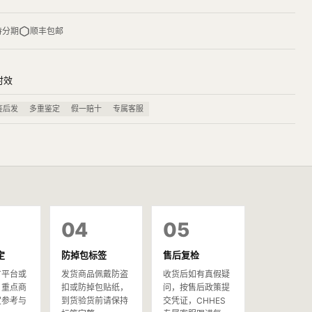
持分期
顺丰包邮
时效
鉴后发
多重鉴定
假一赔十
专属客服
04
05
定
防掉包标签
售后复检
方平台或
发货商品佩戴防盗
收货后如有真假疑
，重点商
扣或防掉包贴纸，
问，按售后政策提
定参考与
到货验货前请保持
交凭证，CHHES