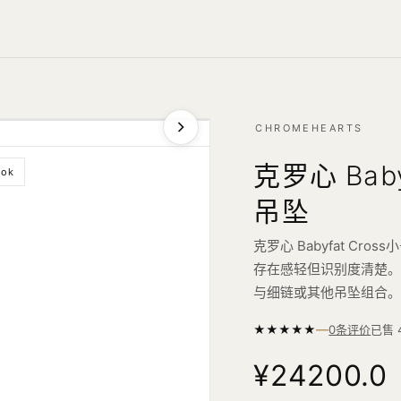
CHROMEHEARTS
克罗心 Bab
ook
吊坠
克罗心 Babyfat C
存在感轻但识别度清楚。
与细链或其他吊坠组合
—
★
★
★
★
★
已售
0条评价
¥24200.0