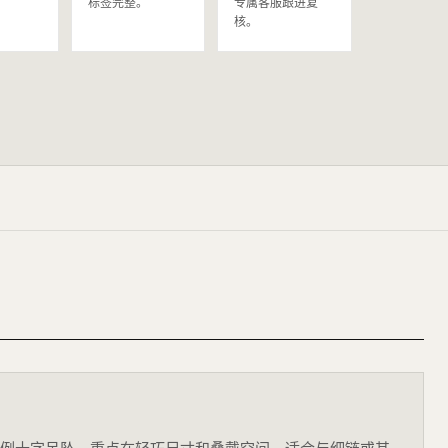
。
标签完整。
专属客服跟进复
核。