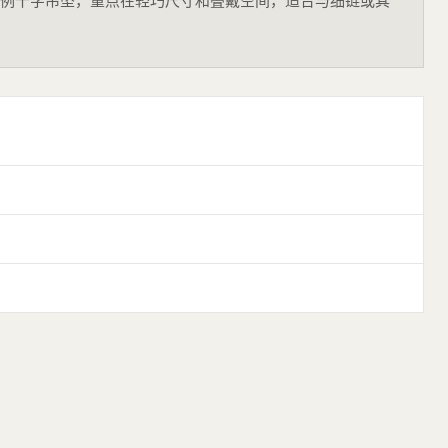
t是小比例十字吊坠，重点在轻巧尺寸和叠戴空间，适合与细链或其