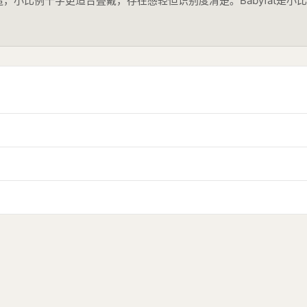
5纯银打造，小比例十字更适合叠戴，存在感轻但识别度清楚。Babyfa