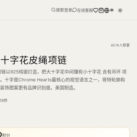
搜索
登录
在线客服
中
4574人想要
小十字花皮绳项链
项链以925纯银打造，把大十字花中间镶有小十字花 含有吊环 项
十字是Chrome Hearts最核心的视觉语言之一，哥特轮廓和
通装饰图案更有品牌识别度。美国制造。
29
件
0
积分