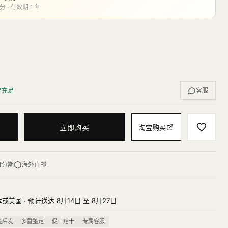
分 · 有效期 1 年
存充足
客服
立即购买
淘宝购买
持分期
海外直邮
或美国 · 预计送达 8月14日 至 8月27日
鉴后发
多重鉴定
假一赔十
专属客服