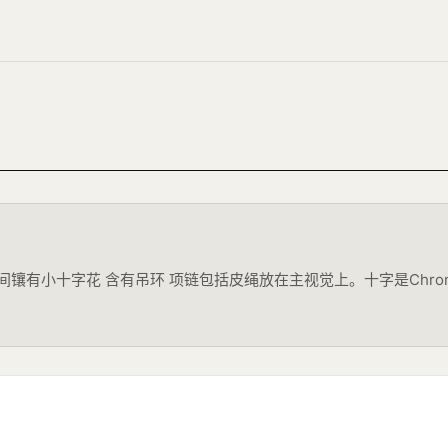
镶有小十字花 含有吊环 项链包括皮绳放在主视觉上。十字是Chrom