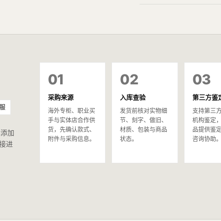
01
02
03
采购来源
入库查验
第三方鉴
服
海外专柜、职业买
发货前核对实物细
支持第三
手与实体店合作供
节、刻字、做旧、
机构鉴定
货，先确认款式、
材质、包装与商品
品提供鉴
已添加
附件与采购信息。
状态。
咨询协助
接进