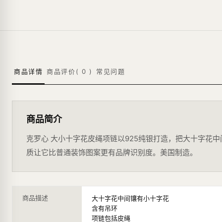
商品详情
商品评价(
0
)
常见问题
商品简介
克罗心 大小十字花皮绳项链以925纯银打造，把大十字花中间
质让它比普通装饰图案更有品牌识别度。美国制造。
商品描述
大十字花中间镶有小十字花
含有吊环
项链包括皮绳