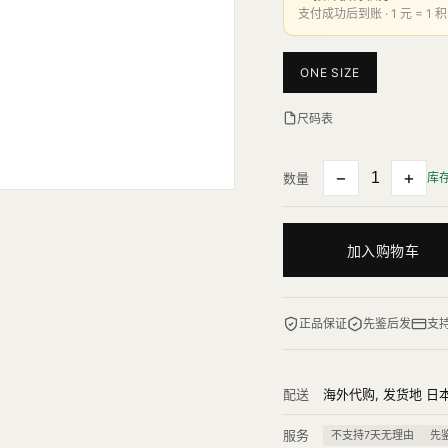
支付成功后到账 · 1 元 = 1 积
ONE SIZE
尺码表
−
+
数量
库
加入购物车
正品保证
先鉴后发
支
配送
海外代购, 发货地 日本
服务
不支持7天无理由
先