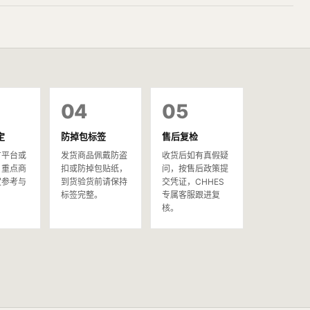
04
05
定
防掉包标签
售后复检
方平台或
发货商品佩戴防盗
收货后如有真假疑
，重点商
扣或防掉包贴纸，
问，按售后政策提
定参考与
到货验货前请保持
交凭证，CHHES
。
标签完整。
专属客服跟进复
核。