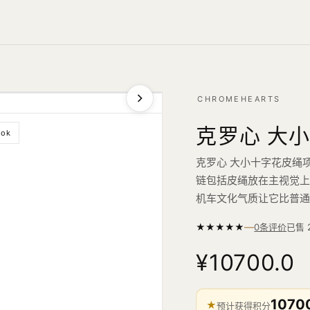
CHROMEHEARTS
克罗心 大
ook
克罗心 大小十字花皮绳
链包括皮绳放在主视觉上。
机车文化气质让它比普
—
★
★
★
★
★
已售
0条评价
¥10700.0
1070
★
预计获得积分