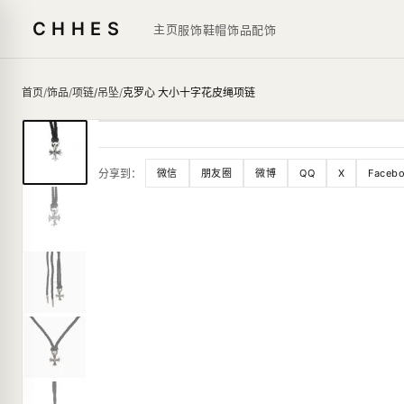
CHHES
主页
服饰鞋帽
饰品
配饰
首页
/
饰品
/
项链/吊坠
/
克罗心 大小十字花皮绳项链
分享到：
微信
朋友圈
微博
QQ
X
Faceb