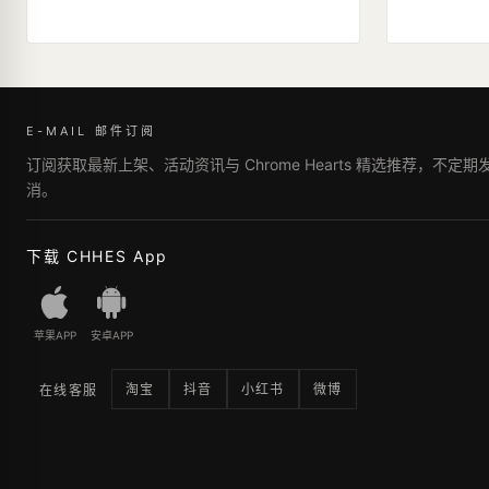
E-MAIL 邮件订阅
订阅获取最新上架、活动资讯与 Chrome Hearts 精选推荐，不定
消。
下载 CHHES App
苹果APP
安卓APP
淘宝
抖音
小红书
微博
在线客服