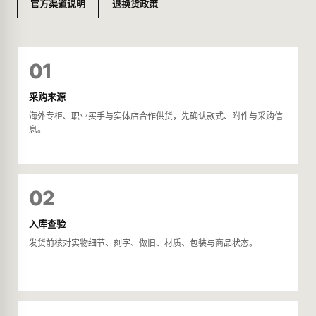
官方渠道说明
退换货政策
01
采购来源
海外专柜、职业买手与实体店合作供货，先确认款式、附件与采购信
息。
02
入库查验
发货前核对实物细节、刻字、做旧、材质、包装与商品状态。