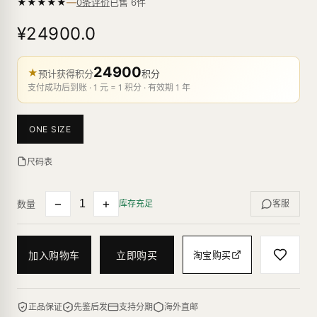
—
★
★
★
★
★
已售
6
件
0条评价
¥24900.0
24900
★
预计获得积分
积分
支付成功后到账 · 1 元 = 1 积分 · 有效期 1 年
ONE SIZE
尺码表
−
+
数量
库存充足
客服
加入购物车
立即购买
淘宝购买
正品保证
先鉴后发
支持分期
海外直邮