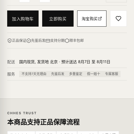
加入购物车
立即购买
淘宝购买
正品保证
先鉴后发
支持分期
顺丰包邮
配送
国内现货, 发货地 北京 · 预计送达 8月7日 至 8月11日
服务
不支持7天无理由
先鉴后发
多重鉴定
假一赔十
专属客服
CHHES TRUST
本商品支持正品保障流程