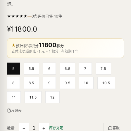
造。
—
★
★
★
★
★
已售
10
件
0条评价
¥11800.0
11800
★
预计获得积分
积分
支付成功后到账 · 1 元 = 1 积分 · 有效期 1 年
5
5.5
6
6.5
7
7.5
8
8.5
9
9.5
10
10.5
11
11.5
12
尺码表
−
+
数量
库存充足
客服