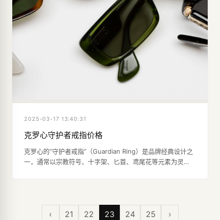
2025-03-17 13:40:31
克罗心守护者戒指价格
克罗心的“守护者戒指”（Guardian Ring）是品牌经典设计之
一，通常以宗教符号、十字架、匕首、鸢尾花等元素为灵
感，结合手工雕刻和贵金属材质打造。
‹
21
22
23
24
25
›