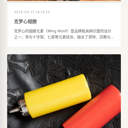
2025-03-17 14:13:25
克罗心翅膀
克罗心的翅膀元素（Wing Motif）是品牌极具辨识度的设计
之一，常与十字架、匕首等元素结合，融合了哥特、宗教与
摇滚风格，呈现出神秘而叛逆的视觉语言。