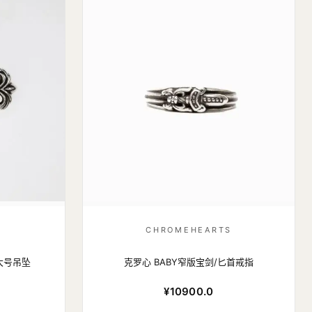
S
CHROMEHEARTS
架大号吊坠
克罗心 BABY窄版宝剑/匕首戒指
¥10900.0