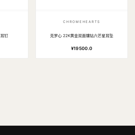
S
CHROMEHEARTS
形耳钉
克罗心 22K黄金双面镶钻六芒星耳坠
¥19500.0