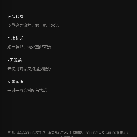
正品保障
多重鉴定流程，假一赔十承诺
全球配送
顺丰包邮，海外直邮可选
7天退换
未使用商品支持退换服务
专属客服
一对一咨询搭配与售后
声明：本站是CHHES买手店，非克罗心官网，请您知晓。 "CHHES"以及“CHHES”图形均为