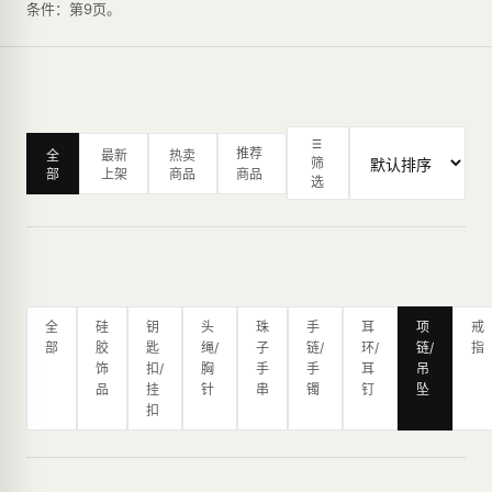
条件：第9页。
推荐
全
最新
热卖
筛
部
上架
商品
商品
选
全
硅
钥
头
珠
手
耳
项
戒
部
胶
匙
绳/
子
链/
环/
链/
指
饰
扣/
胸
手
手
耳
吊
品
挂
针
串
镯
钉
坠
扣