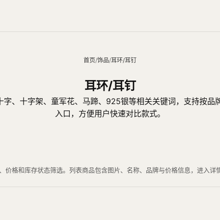
首页
/
饰品
/
耳环/耳钉
耳环/耳钉
、十字、十字架、童军花、马蹄、925银等相关关键词，支持按
入口，方便用户快速对比款式。
、材质、价格和库存状态筛选。列表商品包含图片、名称、品牌与价格信息，进入