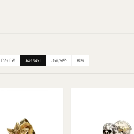
手链/手镯
耳环/耳钉
项链/吊坠
戒指