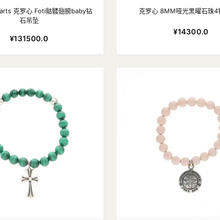
earts 克罗心 Foti骷髅翅膀baby钻
克罗心 8MM哑光黑曜石珠
石吊坠
¥14300.0
¥131500.0