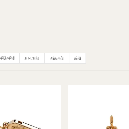
手链/手镯
耳环/耳钉
项链/吊坠
戒指