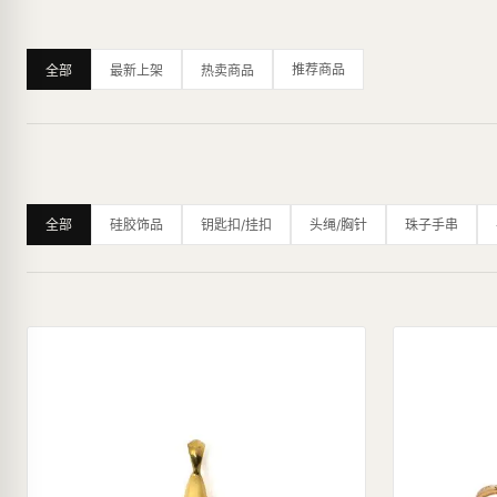
推荐商品
全部
最新上架
热卖商品
全部
硅胶饰品
钥匙扣/挂扣
头绳/胸针
珠子手串