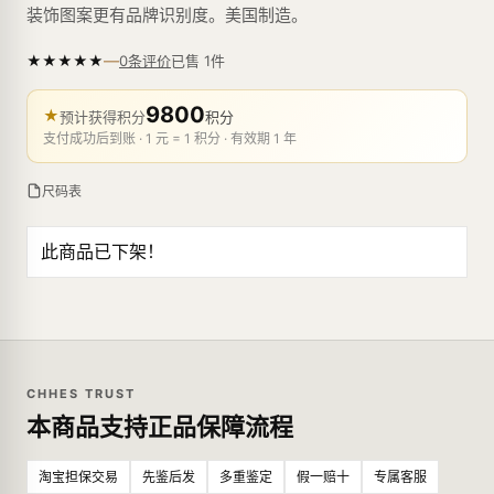
装饰图案更有品牌识别度。美国制造。
—
★
★
★
★
★
已售
1
件
0条评价
9800
★
预计获得积分
积分
支付成功后到账 · 1 元 = 1 积分 · 有效期 1 年
尺码表
此商品已下架！
CHHES TRUST
本商品支持正品保障流程
淘宝担保交易
先鉴后发
多重鉴定
假一赔十
专属客服