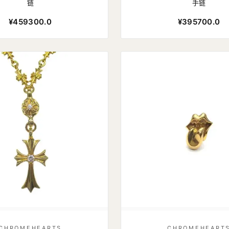
链
手链
¥459300.0
¥395700.0
CHROMEHEARTS
CHROMEHEART