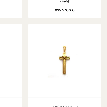
花手镯
¥395700.0
S
CHROMEHEARTS