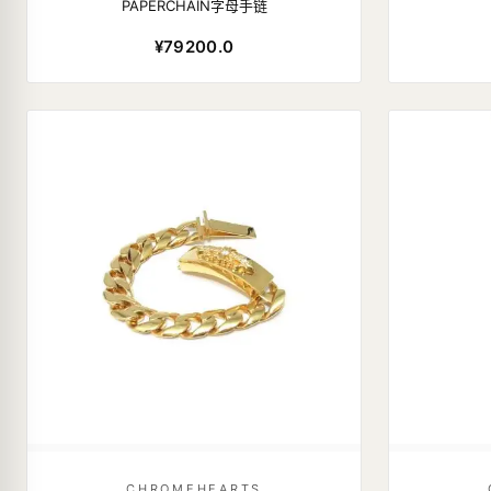
PAPERCHAIN字母手链
¥79200.0
CHROMEHEARTS