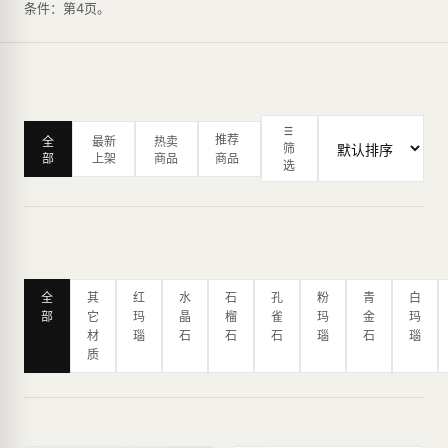
条件：第4页。
推荐
全
最新
热卖
筛
部
上架
商品
商品
选
全
其
红
水
石
孔
粉
青
白
部
它
玛
晶
榴
雀
玛
金
玛
材
瑙
石
石
石
瑙
石
瑙
质