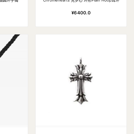
字花细圆环手镯
Chromehearts 克罗心 环形Plain Hoop耳环
¥6400.0