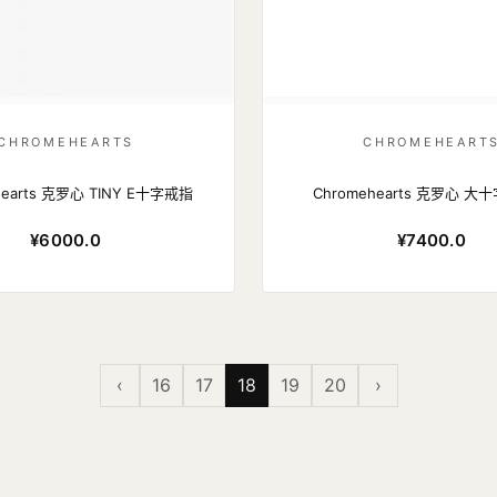
CHROMEHEARTS
CHROMEHEART
hearts 克罗心 TINY E十字戒指
Chromehearts 克罗心 
¥6000.0
¥7400.0
‹
16
17
18
19
20
›