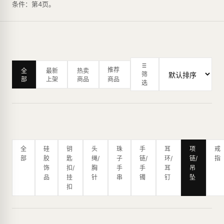
条件：第4页。
推荐
全
最新
热卖
筛
部
上架
商品
商品
选
全
硅
钥
头
珠
手
耳
项
戒
部
胶
匙
绳/
子
链/
环/
链/
指
饰
扣/
胸
手
手
耳
吊
品
挂
针
串
镯
钉
坠
扣