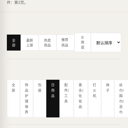
件：第2页。
推荐
全
最新
热卖
筛
部
上架
商品
商品
选
全
饰
包
日
配
香
打
袜
丝
部
品
装
用
件/
水/
火
子
巾/
护
品
工
化
机
围
理
具
妆
巾/
保
品
浴
养
巾