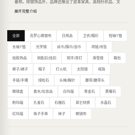
著称。除银饰品外，品牌还推出了皮革家具、高档针织品、文
具、香水、眼镜和手表等多种产品系列。
展开完整介绍
Chrome Hearts的设计风格独具特色，主要运用了滑稽、嘲
讽、庸俗的图案，富有反叛精神，以其个性化的风格吸引了众
多年轻人的喜爱。银饰品系列是品牌的代表作之一，由于采用
了高品质的925纯银，其产品在银饰品行业享有盛誉。此外，
全部
克罗心擦银布
日用品
卫衣/帽衫
短袖T恤
品牌还推出了珠宝系列，使用了白金、钻石等高档材料，展现
了其奢华品质。
长袖T恤
光学镜
丝巾/围巾/浴巾
项链/吊坠
Chrome Hearts的限量生产方式也是品牌的特点之一，每一
款产品都是经过设计师精心设计、手工制作，数量极其有限。
硅胶饰品
钥匙扣/挂扣
耳环/耳钉
滑雪镜
箱包
这种生产方式为品牌赢得了一批忠实的粉丝，也让其产品变得
更加稀有和有价值。
裤子/裙子
帽子
打火机
太阳镜
戒指
除了其独特的设计风格和高品质的材料，Chrome Hearts在
制作工艺上也非常讲究，采用了传统的银匠工艺，从设计、铸
手链/手镯
绿松石
头绳/胸针
腰带/腰带头
造、打磨到雕刻都采用手工完成，每一件产品都是经过多道工
眼镜盒
香水/化妆品
白玛瑙
青金石
黑曜石
序精雕细琢而成，完美地展现了品牌的高品质和工艺水平。
其设计风格以哥特式摇滚元素为主，融合了浓郁的个性和奢
粉玛瑙
孔雀石
石榴石
其它材质
水晶石
华，成为时尚圈的标志之一。品牌曾获得CFDA大奖，并受到
众多艺术家和名人的喜爱，如Virgil Abloh、Bella Hadid、滚
红玛瑙
珠子手串
袜子
眼镜布
石、百家乐等。
最新的纽约旗舰店是一个占地16,000平方英尺的主题公园，
内部装饰摆满了克罗心标志性的十字花图案、乌木十字架图
案、全尺寸的皮革恐龙等，展现了品牌的独特魅力。