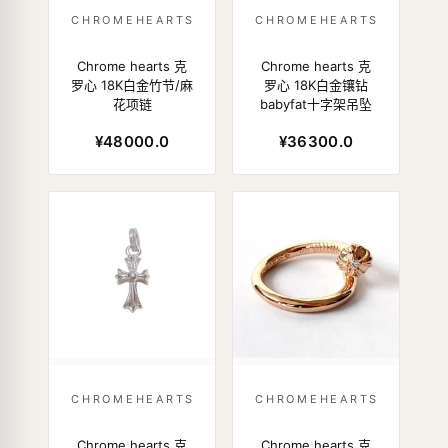
CHROMEHEARTS
CHROMEHEARTS
Chrome hearts 克
Chrome hearts 克
罗心 18K白金竹节/麻
罗心 18K白金镶钻
花项链
babyfat十字架吊坠
¥48000.0
¥36300.0
CHROMEHEARTS
CHROMEHEARTS
Chrome hearts 克
Chrome hearts 克