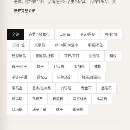
著称。除银饰品外，品牌还推出了皮革家具、高档针织品、文
具、香水、眼镜和手表等多种产品系列。
展开完整介绍
Chrome Hearts的设计风格独具特色，主要运用了滑稽、嘲
讽、庸俗的图案，富有反叛精神，以其个性化的风格吸引了众
多年轻人的喜爱。银饰品系列是品牌的代表作之一，由于采用
了高品质的925纯银，其产品在银饰品行业享有盛誉。此外，
全部
克罗心擦银布
日用品
卫衣/帽衫
短袖T恤
品牌还推出了珠宝系列，使用了白金、钻石等高档材料，展现
了其奢华品质。
长袖T恤
光学镜
丝巾/围巾/浴巾
项链/吊坠
Chrome Hearts的限量生产方式也是品牌的特点之一，每一
款产品都是经过设计师精心设计、手工制作，数量极其有限。
硅胶饰品
钥匙扣/挂扣
耳环/耳钉
滑雪镜
箱包
这种生产方式为品牌赢得了一批忠实的粉丝，也让其产品变得
更加稀有和有价值。
裤子/裙子
帽子
打火机
太阳镜
戒指
除了其独特的设计风格和高品质的材料，Chrome Hearts在
制作工艺上也非常讲究，采用了传统的银匠工艺，从设计、铸
手链/手镯
绿松石
头绳/胸针
腰带/腰带头
造、打磨到雕刻都采用手工完成，每一件产品都是经过多道工
眼镜盒
香水/化妆品
白玛瑙
青金石
黑曜石
序精雕细琢而成，完美地展现了品牌的高品质和工艺水平。
其设计风格以哥特式摇滚元素为主，融合了浓郁的个性和奢
粉玛瑙
孔雀石
石榴石
其它材质
水晶石
华，成为时尚圈的标志之一。品牌曾获得CFDA大奖，并受到
众多艺术家和名人的喜爱，如Virgil Abloh、Bella Hadid、滚
红玛瑙
珠子手串
袜子
眼镜布
石、百家乐等。
最新的纽约旗舰店是一个占地16,000平方英尺的主题公园，
内部装饰摆满了克罗心标志性的十字花图案、乌木十字架图
案、全尺寸的皮革恐龙等，展现了品牌的独特魅力。