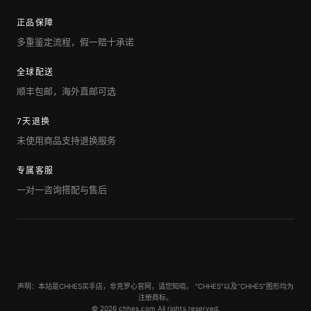
正品保障
多重鉴定流程，假一赔十承诺
全球配送
顺丰包邮，海外直邮可选
7天退换
未使用商品支持退换服务
专属客服
一对一咨询搭配与售后
声明：本站是CHHES买手店，非克罗心官网，请您知晓。 "CHHES"以及“CHHES”图形均为
注册商标。
© 2026 chhes.com All rights reserved.